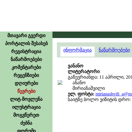
მთავარი გვერდი
პორტალის შესახებ
ინფორმაცია
ნაწარმოებები
რეგისტრაცია
ნაწარმოებები
ვანანო
კომენტარები
ლიტერატორი
რეცენზიები
გაწევრიანდა: 11 აპრილი, 20
ანანო
დღიურები
მირიანაშვილი
წევრები
ელ. ფოსტა:
mirianashvili_a@ma
ლიტ-მოვლენა
საიტზე ბოლო ვიზიტის დრო: 5 
ილუსტრაცია
მოგვწერეთ
ძებნა
ფორუმი