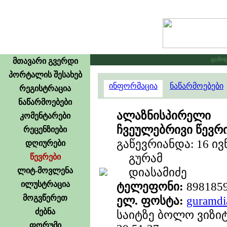
გამოცხა
მთავარი გვერდი
პორტალის შესახებ
ინფორმაცია
ნაწარმოებები
რეგისტრაცია
ნაწარმოებები
ალაზნისპირელი
კომენტარები
ჩვეულებრივი წევრ
რეცენზიები
გაწევრიანდა: 16 ივნ
დღიურები
გურამ
წევრები
დიასამიძე
ლიტ-მოვლენა
ილუსტრაცია
ტელეფონი:
898185
მოგვწერეთ
ელ. ფოსტა:
guramd
ძებნა
საიტზე ბოლო ვიზიტ
ფორუმი