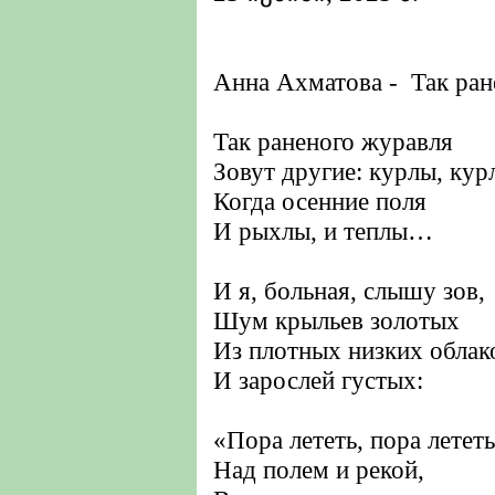
Анна Ахматова - Так ран
Так раненого журавля
Зовут другие: курлы, кур
Когда осенние поля
И рыхлы, и теплы…
И я, больная, слышу зов,
Шум крыльев золотых
Из плотных низких облак
И зарослей густых:
«Пора лететь, пора лететь
Над полем и рекой,