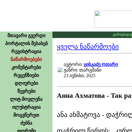
გამოცხადდა კ
მთავარი გვერდი
პორტალის შესახებ
ყველა ნაწარმოები
რეგისტრაცია
ნაწარმოებები
ავტორი:
ცისკაძე ოთარი
კომენტარები
ჟანრი: თარგმანი
რეცენზიები
23 ივნისი, 2025
დღიურები
წევრები
Анна Ахматова - Так ра
ლიტ-მოვლენა
ილუსტრაცია
ანა ახმატოვა - დაჭრილ
მოგვწერეთ
ძებნა
დაჭრილ წეროს: „კურლ
ფორუმი