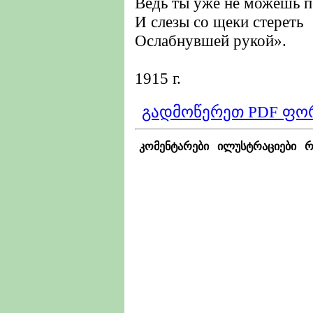
Ведь ты уже не можешь п
И слезы со щеки стереть
Ослабнувшей рукой».
1915 г.
გადმოწერეთ PDF ფო
კომენტარები
ილუსტრაციები
რ