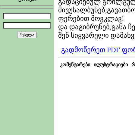
გადაციებულ გრილგულო
მივუსალბუნებ,გავათბობ
ფერებით მოვკლავ!
და დაგიბრუნებ,განა ჩ
შენ სიყვარული დამა
გადმოწერეთ PDF ფო
კომენტარები
ილუსტრაციები
რ