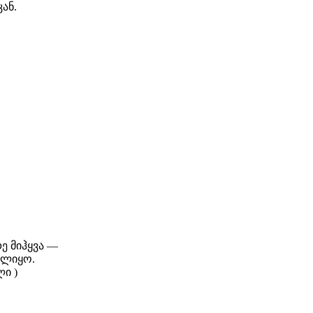
ან.
ე მიჰყვა —
ულიყო.
ლი )