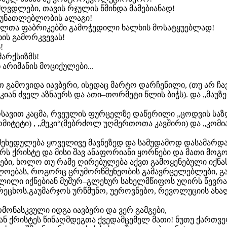
მღვდლები, თავის რჯულის წმინდა მამებიანად!
გაუნათლებლობის ალაგი!
ომელთა ფაბრიკებში გამოჭედილი ხალხის მოსატყუებლად!
ის გამორკვევას!
!
მარქსიზმს!
არიმანის მოციქულები...
მოვიდა იავბერი, ისედაც მარტო დარჩენილი, (თუ არ ჩა
კიან ძველ აზნაურს და ათი–თორმეტი წლის ბიჭს). და „მაუზე
კოსავით კაცმა, რვეულის ფურცელზე დაწერილი „ცოდვის საზ
ომიტეტი) , „მუკი“(მებრძოლ უღმერთოთა კავშირი) და „კომი
ი შეხედულება ყოველივე მავნეზედ და სამუდამოდ დასამარ
ძირს ქრისტე და მისი შავ ანაფორიანი ყორნები და მათი მოგ
ვრები, ხოლო თუ რამე ღირებულება აქვთ გამოყენებული იქნ
ლოებას, როგორც ცრუმორწმუნეობის გამავრცელებლები, გა
ლილი იქნებიან მუშურ–გლეხურ სახელმწიფოს უღირს წევრად.
ცხოს.გაუმარჯოს ურწმუნო, უეროვნებო, რევოლუციის ახალი
ნასკვული იდგა იავბერი და ვერ გამგები,
ნ ქრისტეს წინაღმდეგთა ქვედამცემელ მათი! ნუთუ ქართვე