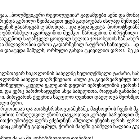
, „ბოლშევიკური რევოლუციის“ გადამდები სენი და მომა
პირებდა გერილი წვიმასავით უცებ გადაღებას ძალად შემოვა
ქვეყნის გაძარცვას ლამობდა. ...და გადაწყვიტა ბოროტსვი
ებმოსხმული გვირგვინით შეემკო. წარიგებით მიბრჯენილი 
, საუკუნოდ სატანჯველ ცოდვილ სულთა ჯოჯოხეთის სამსახურ
ნთა მძლავრობის დროს გადარჩენილ ჩაუქრობ სანთელს. ...
ი დაატყდა მამულს, ორსული გახდა ტკივილით დრო!.. მე კ
მთავარ ნიკოლოზის სახელზე ხელთუქმნელი ტაძარი, სამყ
კოლოზის სახელი დაურქმევიათ. ახლა კი, გავარვარებულ წ
მოწვეული, „ყველა ეკლესიის დედის“ იერუსალიმის ჯვარი
, და ვერც წარმოსადგენი სხვა სახელითა, რადგან განბანა
ი. პირჯვარის ქვევრის საუფლო ღვინით დაელოცა მეოხმყო
ილი ბერი.
ვარდობისას და ათასცხრასოცდამესამე, მაცხოვრის ჩვენის
ირით მოზღუდვილ ეზოში,დაუკოდავი კურატი ხარებივით შ
თითქო უშობელ ფურს ეძებდნენ, აშლილი ვნების ჯერის–ჯერ
დაც კისერზე გადაცმულ, ქორის მახეში გაბმული ხალხის გულ
რომელ მასას შე კონტრრევოლუციონერო!