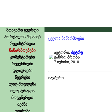
მთავარი გვერდი
პორტალის შესახებ
ყველა ნაწარმოები
რეგისტრაცია
ნაწარმოებები
ავტორი:
პეტრე
კომენტარები
ჟანრი: პროზა
7 ივნისი, 2010
რეცენზიები
დღიურები
წევრები
იავბერი
ლიტ-მოვლენა
ილუსტრაცია
ეძღვნება ს
მოგვწერეთ
მორჩ
ძებნა
(წმინდა
ფორუმი