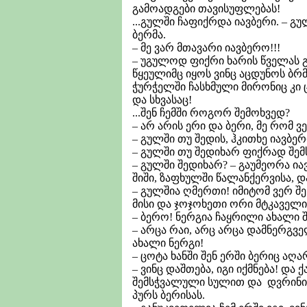
გამოადგები თავისუფლებას!
...გულში ჩაფიქრდა იავბერი. – გ
ბერმა.
– მე ვარ მთავარი იავბერო!!!
– უგულოდ ფიქრი ხარის წველას გ
წყეულიმც იყოს ვინც აცდუნოს ბრმ
ჭურჭელში ჩასხმული მირონიც კი 
და სხვასაც!
...შენ ჩემში როგორ შემოხვედ?
– არ არის ერი და ბერი, მე რომ 
– გულში თუ შედის, ჰკითხე იავბერ
– გულში თუ შედიხარ ფიქრად შემს
– გულში შედიხარ? – გაუმეორა ი
შიში, ზაფხულში წალანქერვისა, 
– გულშია ღმერთი! იმიტომ ვერ შ
მისი და ჯოჯოხეთი ორი მტკაველით
– ბერო! ნერგია ჩაყრილი ახალი შე
– არცა რაი, არც არცა დამნერგვ
ახალი ნერგი!
– ცოტა ხანში შენ ერში ბერიც აღა
– ვინც დაშთება, იგი იქმნება! დ
შემსჭვალული სულით და დვრინით
პურს ბერისას.