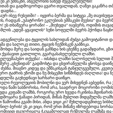
ეს კი ეშმაკნი, ანგელოსის სახედ შეცვალებულნი!
ერთან და გადმოგორდა ცვარი თვალიდან, ღაწვი გაკაწრა თ
დადნა...
აურ ისევ რუსეთში? – იყვირა ბერმა და სიტყვა „მე თავისუფ
 რადგან „უპატრონო ეკლესიას ეშმაკები შეესია“ და ბევრნი 
ო! ეს თხაწვერა ყორანი! – „მიუხვდა“ იავბერს, ოდიშის თა
ომლის „ედემ–ყვავილის“ სუნი სოფელში ბევრს ჰქონდა ნაყნ
დადგენილება და ტყვილის სახლიდან ძუძგი გამოვიტანოთ და
მა და სალოკე თითი, ტყავის ჩექმისკენ გაბზიკა.
ხდა მერე და საიდან გაჩნდა ხის ცხენზე გადამჯდარი, გზ
 ქვასავით გათლილი, გვარგასახელებული ლაშხი.
გველვეშაპებო თქვენა! – იძახდა ლაშხი სალოსელის სულით
 მერე „ცხენიდან“ გადმოხტა და ცხვირაწეულმა ყნოსვა დაიწ
ძებნა. მიაგნო კიდეც და ეშმაკისგან ტანჯულგვემული, კვეთე
ბერო ტაძრის ეზოში და ნუ მისცემთ სიწმინდეს ძაღლთა! და
ედულმა გაუხედნავი ხარხარი დაიწყო.
ელი რევოლუციის შობილნი და ვერ მიხვდნენ ავბედნი, რა 
ბოდა წამი სასწორისა, რომ არა, საადრეო მოცოროზი ღომი
ვდა კეფაში ლაშხს, როგორც ურო ხვედა რკინისა.მდინარი
გადმოყარა ჭამადი პირიდან, მიწას შუბლით მიდგმულმა ლაშხ
 წამოიწია გვამი მისი, ანდა ვიცი კი? მუხლდადგმითვე სის
ილ ბერის! ეს კი ვიცი, რომ ერთ მიწაზე იზრდებოდა ხორბ
 ლომივით დაუღრიალა ჭკუააშლილად რქმეულმა ლაშხმა და 