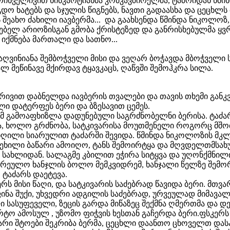
ნველივით ნისკარტიანმა კომკავშირელმა, ტაძრიდან წმინ
დო ხატებს და სჯულის წიგნებს, ნავთი გადაასხა და ცეცხლს 
 შეახო ძახილი იავბერმა... და გაახსენდა წმინდა ნიკოლოზ,
ლებელ არიოზისგან გმობა ქრისტეზედ და განრისხებულმა ყვრ
 იქმნება მართალი და სათნო...
ღვინიანა შემბოჭველი მისი და ვეღარ ბოჭავდა მბოჭველი
 მეწინავე მქირდავ ტყავკაცს, ღაწვში შემოჰკრა სილა.
აბნელდა იავბერის თვალები და თავის თხემი განკვეთ
ი დატერფეს ბერი და ბზესავით ცემეს.
ამ გამოაფხიზლა დადუნებული საგრძნობელნი ბერისა. ტაძარ
სა, ხოლო გრძნობა, სატკივარისა მოუთმენელი როგორც მშო
ღილი სიარულით ტაძარში შევიდა. წმინდა ნიკოლოზის მკლ
ხილი ბაწარი ამოიღო, ტანს შემოირტყა და მღვდელთმსახუ
სახლიდან. სალაგმე კბილით ეჭირა სიტყვა და უღონქმნილი
ვარეულო ხანჯლის ბოლო მემკვიდრემ, ხანჯალი წელზე შემო
 ტაძარს დაეტევა.
რს მისი წაღი, და სატკივარის საძებრად წავიდა ბერი. მთვა
ნა შუქი, უხვედრი ადგილის საძებრად, ურვეულად მიმავალ
ასუფეველი, ზეცის გარდა მიწაზეც შექმნა ღმერთმა და დედ
ო ამოსულ , უზომო ფიჭვის ხესთან გაჩერდა ბერი.ფსკერ
მარი შტოები შეკრიბა ბერმა, ცეცხლი დაანთო ცხოველთ და