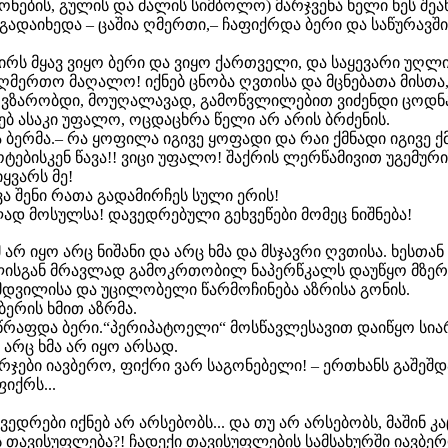
გონების, გულის და ძალის სიმბოლო) მარჯვენა ხელი ხეს შე
გადაიხედა – ცაშია ღმერთი,– ჩაფიქრდა ბერი და საწურავშ
ს მყავ ვიყო ბერი და ვიყო ქართველი, და საყევარი უღლის
 ღმერთო მაღალო! იქნებ ცნობა ღვთისა და მცნებათა მისთა,
არ ვზარობდი, მოუღალავად, გამოწვლილებით ვიძენდი ცოდნა
ებ ასაკი უფალო, ოცდაცხრა წელი არ არის ბრძენის.
ბერმა.– რა ყოფილა იგივე ყოფადი და რაი ქმნადი იგივე ქმ
ებისკენ წავა!! ვიცი უფალო! შაქრის ლერწამივით უგემურ
ყვარს მე!
ა შენი რათა გადამირჩეს სული ერის!
ად მოსულსა! დავედრებული გეხვეწები მომეც ნიშნება!
 იყო არც ნიშანი და არც ხმა და მსჯავრი ღვთისა. ხესთან
ხლისგან მრავლად გამოკრთობილ ნაპერწკალს დაუწყო მზერ
ნამდვილისა და უცილობელი წარმოჩინება აზრისა გონის.
 ბერის ხმით აზრმა.
სწრაფდა ბერი.“პერიპატოელი“ მოსწავლესავით დაიწყო სია
და არც ხმა არ იყო არსად.
ირჯები იავბერო, ფიქრი ვარ საგონებელი! – ერთხანს გაშეშ
იქრს...
ევედრები იქნებ არ არსებობს... და თუ არ არსებობს, მაშინ კ
 თავისუფლება?! ჩადექი თავისუფლების სამსახურში იავბერო