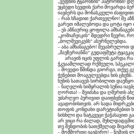
„ვეფხის ტყაოსნის“ პატრონნი! დღ
უცბედი სევდის ქარი მოვარდა ბ
იავბერს და მონასკვული ძაფივით 
– რას სჩადით ქართველნო! მე აზნ
გარეთ იმალებოდა და ცოტა იყო ის,
– ეს აზნაურიც ყოფილა ამხანაგებ
„კომიაჩეიკის“ მდედრი წევრი, რ
„ბოლშევიკებს“ ასურნელებდა.
– აბა ამხანაგებო! შევასრულოთ 
„მაუზერიანმა“ გუდაფშუტა ტყავკაც
არავინ იცის უფლის გარდა რა მო
ჭკუააშლილად რქმეული, სპეკალი
– მოვედი წმინდა გიორგი, თქვე 
ჭენებით მოაგელვებდა ხის ცხენს.
სუნის სათავეს სირბილით დაუწყო 
– ნაღვლის სიმყრალის სუნია იავ
ღორთა! – შეიძახა და ღმერთს ახ
უძარღვო პურივით დაიფხვნენ წით
ავადობისთვის. არ სადა მიდრკე
თოფის კონდახი დარეტიანებით ხ
სისხლი და ნატკვეცი ჭაჭასავით 
არ ვიცი რა ძალად, მუხლდადგმით
თუ შენდობის სათქმელად მივარდნ
– მომშორდი იავბერო! – ნემეის