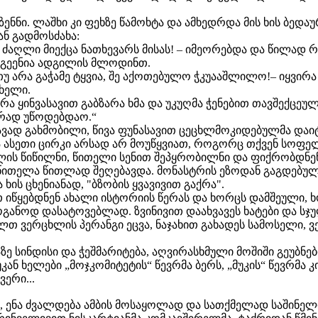
ზენნი. ლაშხი კი ფეხზე წამოხტა და ამხედრდა მის ხის ბედაუ
ნ გადმოსძახა:
! ძაღლი მიექცა ნათხევარს მისას! – იმეორებდა და წილად 
გეენია ადგილის მლოდინთ.
თუ არა გაჭამე ტყვია, შე აქოთებულო ჭკუააშლილო!– იყვირ
 ხელი.
ურა ყინვასავით გაბზარა ხმა და უკუღმა ჭენებით თავშექცეუ
რად უწოდებდაო.“
წვავად გახმობილი, წივა ფუნასავით ცეცხლმოკიდებულმა დაიტ
ა ასეთი ცირკი არსად არ მოუწყვიათ, როგორც თქვენ სოფე
ლის წიწილნი, წითელი სენით შეპყრობილნი და ფიქრობდნენ
ითელა წითლად შეღებავდა. მონასტრის ეზოდან გაგდებულმა 
ხის ცხენიანად, "ბზობის ყვავივით გაქრა".
წყებდნენ ახალი ისტორიის წერას და ხორცს დამშეული, 
ოგანოდ დასატოვებლად. ზვინივით დაახვავეს ხატები და სჯუ
ლთ ვერცხლის პერანგი ეცვა, ნაჯახით გახადეს სამოსელი,
ე სინდისი და ჭეშმარიტება, აღვირასხმული მოშიში გეუბნები 
უკან ხელები „მოჯკომიტეტის“ წევრმა ბერს, „მუკის“ წევრმა
ერი...
 ენა ძვალდება ამბის მოსაყოლად და სათქმელად საშინელ