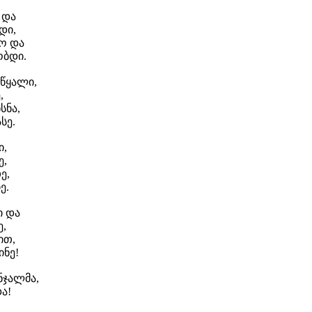
და
ი,
 და
დი.
ალი,
,
ნა,
ე.
,
,
ე,
ე.
 და
,
თ,
ნე!
ალმა,
ა!