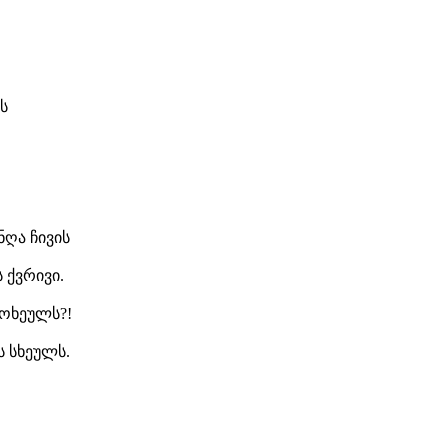
ს
ნღა ჩივის
ს ქვრივი.
ოხეულს?!
ს სხეულს.