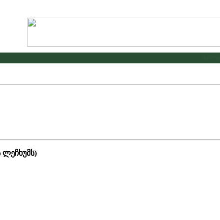
გამოცხა
ს ლეჩხუმს)