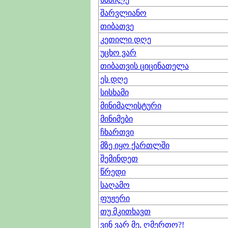
შარვლიანო
თიბათვე
კეთილი დღე
უცხო ვარ
თიბათვის ციცინათელა
ეს დღე
სისხამი
მინიმალისტური
მინიმები
ჩხართვი
მზე იყო ქართლში
შემინდეთ
წრედი
საღამო
ფუჟერი
თუ მკითხავთ
ვინ ვარ მე, ღმერთო?!