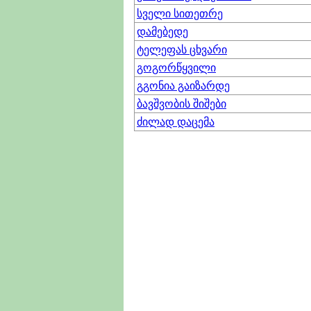
სველი სითეთრე
დამებედე
ტელეფას ცხვარი
გოგორწყვილი
გგონია გაიზარდე
ბავშვობის შიშები
ძილად დაცემა