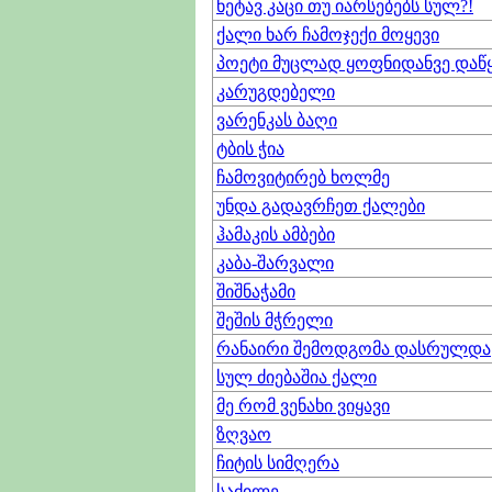
ნეტავ კაცი თუ იარსებებს სულ?!
ქალი ხარ ჩამოჯექი მოყევი
პოეტი მუცლად ყოფნიდანვე და
კარუგდებელი
ვარენკას ბაღი
ტბის ჭია
ჩამოვიტირებ ხოლმე
უნდა გადავრჩეთ ქალები
ჰამაკის ამბები
კაბა-შარვალი
შიშნაჭამი
შეშის მჭრელი
რანაირი შემოდგომა დასრულდა
სულ ძიებაშია ქალი
მე რომ ვენახი ვიყავი
ზღვაო
ჩიტის სიმღერა
საძილე