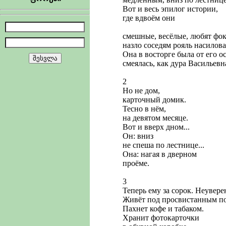
Вот и весь эпилог истории,
где вдвоём они
смешные, весёлые, любят фок
назло соседям рояль насилова
Она в восторге была от его ос
смеялась, как дура Васильевн
2
Но не дом,
карточный домик.
Тесно в нём,
на девятом месяце.
Вот и вверх дном...
Он: вниз
не спеша по лестнице...
Она: нагая в дверном
проёме.
3
Теперь ему за сорок. Неувер
Живёт под просвистанным по
Пахнет кофе и табаком.
Хранит фотокарточки