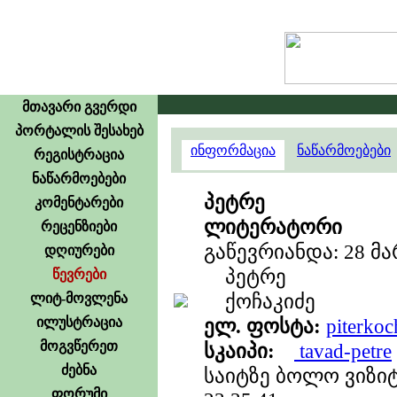
მთავარი გვერდი
პორტალის შესახებ
ინფორმაცია
ნაწარმოებები
რეგისტრაცია
ნაწარმოებები
პეტრე
კომენტარები
ლიტერატორი
რეცენზიები
გაწევრიანდა: 28 მა
დღიურები
პეტრე
წევრები
ქოჩაკიძე
ლიტ-მოვლენა
ილუსტრაცია
ელ. ფოსტა:
piterko
მოგვწერეთ
სკაიპი:
tavad-petre
ძებნა
საიტზე ბოლო ვიზიტ
ფორუმი