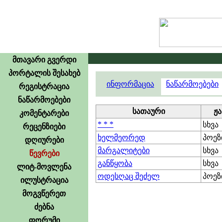
მთავარი გვერდი
პორტალის შესახებ
ინფორმაცია
ნაწარმოებები
რეგისტრაცია
ნაწარმოებები
სათაური
ჟ
კომენტარები
* * *
სხვა
რეცენზიები
ხელმეორედ
პოეზ
დღიურები
მარგალიტები
სხვა
წევრები
განწყობა
სხვა
ლიტ-მოვლენა
ოდესღაც შეძელ
პოეზ
ილუსტრაცია
მოგვწერეთ
ძებნა
ფორუმი