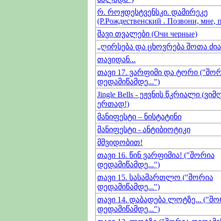
რ. როჟდესტვენსკი. დამირეკე
(Р.Рождественский . Позвони, мне, п
შავი თვალები (Очи черные)
„ღირსება და ცხოვრება შოთა ძია
თავიდან...
თავი 17. ვარფიმი და ტორი ("შო
დედამიწამდე...")
Jingle Bells - ეჟვნის წკრიალი (ვ
ერთად!)
მანიფესტი – ნისტატინი
მანიფესტი - ანტიბიოტიკი
მშვიდობით!
თავი 16. წინ ვარფიმია! ("შორია
დედამიწამდე...")
თავი 15. სასამართლო ("შორია
დედამიწამდე...")
თავი 14. დაბადება ლოტზე... ("შ
დედამიწამდე...")