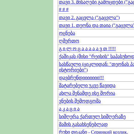
თავი 3. მისაღები გამოცდები ("გ
# # #
თავი 2. გაცვლა ("გაცვლა")
თავი 1. თეონა და თაია ("გაცვლა
ოცნება
ღმერთო
გ ი ლ ო ც ა ა ა ა ა ვ თ !!!!!
ქაშიკას (მისი "რეისის" საპასუხო
სასწაული (ციკლიდან: "თეონას პ
ისტორიები")
დავბრუნდიიიიიიი!!!
მატარებელი უკვე წავიდა
ახლა შენამდე ისე შორია
ვნების შემოდგომა
ა კ ა ც ი ა
სიმღერა ქართულ სიმღერაზე
მამის გასახსენებლად
რუხი თიკანი - Серинкий козлик.