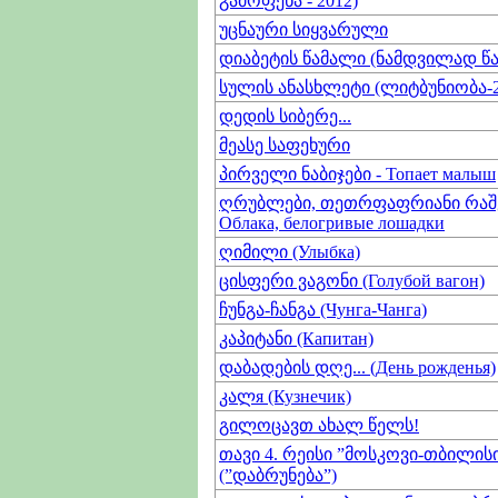
გამოფენა - 2012)
უცნაური სიყვარული
დიაბეტის წამალი (ნამდვილად წა
სულის ანასხლეტი (ლიტბუნიობა-2
დედის სიბერე...
მეასე საფეხური
პირველი ნაბიჯები - Топает малыш
ღრუბლები, თეთრფაფრიანი რაშე
Облака, белогривые лошадки
ღიმილი (Улыбка)
ცისფერი ვაგონი (Голубой вагон)
ჩუნგა-ჩანგა (Чунга-Чанга)
კაპიტანი (Капитан)
დაბადების დღე... (День рожденья)
კალя (Кузнечик)
გილოცავთ ახალ წელს!
თავი 4. რეისი ”მოსკოვი-თბილის
(”დაბრუნება”)