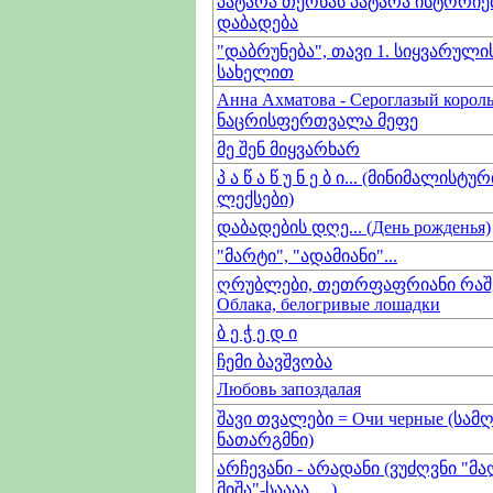
პატარა თეონას პატარა ისტორიები
დაბადება
"დაბრუნება", თავი 1. სიყვარული
სახელით
Анна Ахматова - Сероглазый король 
ნაცრისფერთვალა მეფე
მე შენ მიყვარხარ
პ ა წ ა წ უ ნ ე ბ ი... (მინიმალისტურ
ლექსები)
დაბადების დღე... (День рожденья)
"მარტი", "ადამიანი"...
ღრუბლები, თეთრფაფრიანი რაშე
Облака, белогривые лошадки
ბ ე ჭ ე დ ი
ჩემი ბავშვობა
Любовь запоздалая
შავი თვალები = Очи черные (სა
ნათარგმნი)
არჩევანი - არადანი (ვუძღვნი "მ
მიშა"-საააა.... )