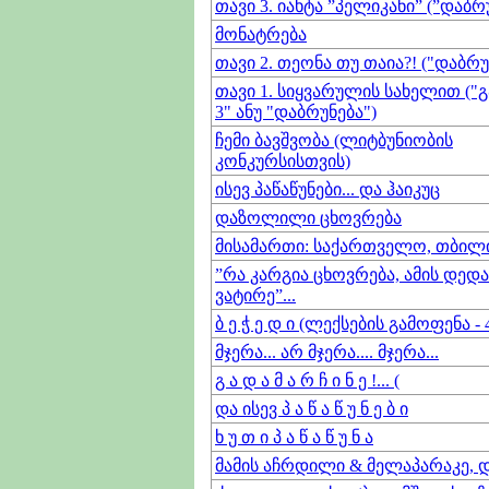
თავი 3. იახტა ”პელიკანი” (”დაბრ
მონატრება
თავი 2. თეონა თუ თაია?! ("დაბრუ
თავი 1. სიყვარულის სახელით ("გ
3" ანუ "დაბრუნება")
ჩემი ბავშვობა (ლიტბუნიობის
კონკურსისთვის)
ისევ პაწაწუნები... და ჰაიკუც
დაზოლილი ცხოვრება
მისამართი: საქართველო, თბილის
”რა კარგია ცხოვრება, ამის დედა
ვატირე”...
ბ ე ჭ ე დ ი (ლექსების გამოფენა - 
მჯერა... არ მჯერა.... მჯერა...
გ ა დ ა მ ა რ ჩ ი ნ ე !... (
და ისევ პ ა წ ა წ უ ნ ე ბ ი
ხ უ თ ი პ ა წ ა წ უ ნ ა
მამის აჩრდილი & მელაპარაკე, 