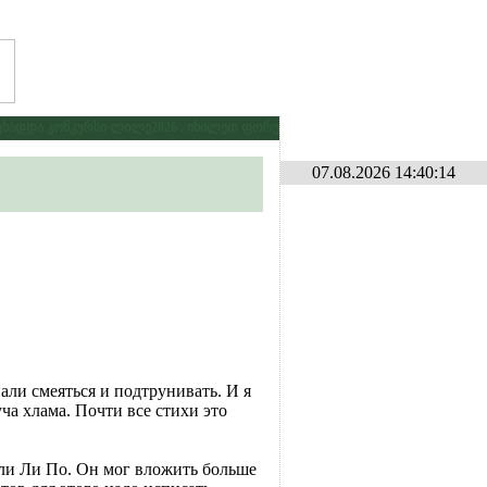
ადდა კონკურსი ლილე2026 . იხილეთ ფორუმზე კონკურსების განყოფილებაში
*
07.08.2026 14:40:14
али смеяться и подтрунивать. И я
ча хлама. Почти все стихи это
али Ли По. Он мог вложить больше