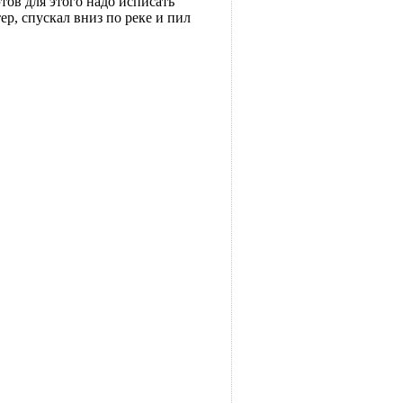
тов для этого надо исписать
ер, спускал вниз по реке и пил