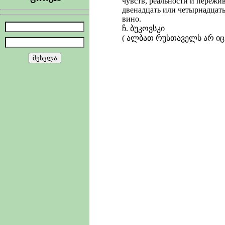
чувств, реальности и пережив
двенадцать или четырнадцать 
вино.
ჩ. ბუკოვსკი
( ალბათ რუსთაველს არ იც