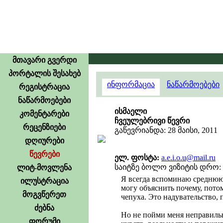
მთავარი გვერდი
პორტალის შესახებ
ინფორმაცია
ნაწარმოებები
რეგისტრაცია
ნაწარმოებები
ისმაელი
კომენტარები
ჩვეულებრივი წევრი
რეცენზიები
გაწევრიანდა: 28 მაისი, 2011
დღიურები
წევრები
ელ. ფოსტა:
a.e.i.o.u@mail.ru
საიტზე ბოლო ვიზიტის დრო: 1
ლიტ-მოვლენა
Я всегда вспоминаю среднюю ш
ილუსტრაცია
могу объяснить почему, потом
მოგვწერეთ
чепуха. Это надувательство, 
ძებნა
Но не пойми меня неправильн
ფორუმი