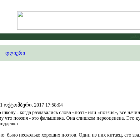
გამოცხ
დღიური
 ოქტომბერი, 2017 17:58:04
колу - когда раздавались слова «поэт» или «поэзия», все начин
у что поэзия - это фальшивка. Она слишком переоценена. Это ку
подделка.
о, было несколько хороших поэтов. Один из них китаец, его зв