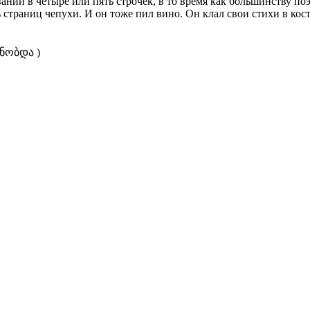
аний в четыре или пять строчек, в то время как большинству поэ
страниц чепухи. И он тоже пил вино. Он клал свои стихи в кост
ნობდა )